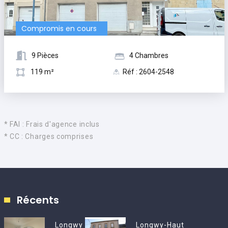
Compromis en cours
9 Pièces
4 Chambres
119 m²
Réf : 2604-2548
* FAI : Frais d'agence inclus
* CC : Charges comprises
Récents
Longwy
Longwy-Haut