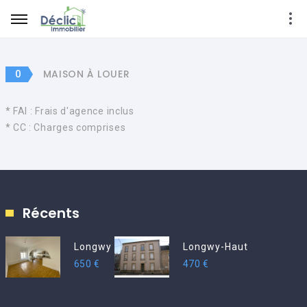
0
MAISON À LOUER
* FAI : Frais d'agence inclus
* CC : Charges comprises
Récents
Longwy
Longwy-Haut
650 €
470 €